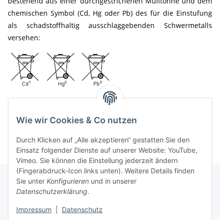
bestehend aus einer durchgestrichenen Mülltonne und dem
chemischen Symbol (Cd, Hg oder Pb) des für die Einstufung
als schadstoffhaltig ausschlaggebenden Schwermetalls
versehen:
„Cd" steht für Cadmium.
„Hg" steht für Quecksilber.
Wie wir Cookies & Co nutzen
„Pb" steht für Blei.
Durch Klicken auf „Alle akzeptieren“ gestatten Sie den
Einsatz folgender Dienste auf unserer Website: YouTube,
Vimeo. Sie können die Einstellung jederzeit ändern
(Fingerabdruck-Icon links unten). Weitere Details finden
Sie unter
Konfigurieren
und in unserer
Datenschutzerklärung
.
Informationen
Impressum
|
Datenschutz