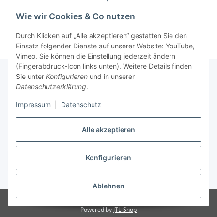
Kategorien
Wie wir Cookies & Co nutzen
Durch Klicken auf „Alle akzeptieren“ gestatten Sie den
Einsatz folgender Dienste auf unserer Website: YouTube,
Vimeo. Sie können die Einstellung jederzeit ändern
(Fingerabdruck-Icon links unten). Weitere Details finden
Sie unter
Konfigurieren
und in unserer
Datenschutzerklärung
.
Informationen
Impressum
|
Datenschutz
Gesetzliche Informationen
Alle akzeptieren
Konfigurieren
Vertrag widerrufen
* Alle Preise inkl. gesetzlicher USt., zzgl.
Versand
Ablehnen
© 2023 Schlauchverkauf.de
Besucherzähler: 947791
Powered by
JTL-Shop