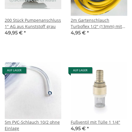
200 Stück Pumpenanschluss
2m Gartenschlauch
1" AG aus Kunststoff grau
Turboflex 1/2" (13mm) mit
Armaturen Aquastop und
49,95 €
*
4,95 €
*
Spritze
AUF LAGER
AUF LAGER
5m PVC-Schlauch 10/2 ohne
Fußventil mit Tülle 1 1/4"
Einlage
4,95 €
*