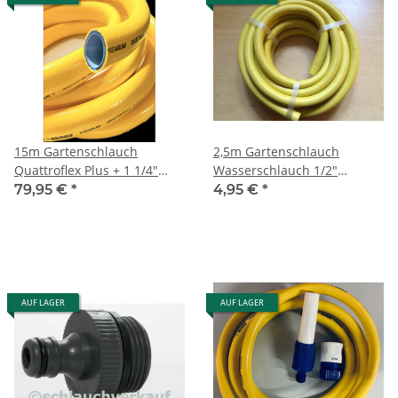
15m Gartenschlauch
2,5m Gartenschlauch
Quattroflex Plus + 1 1/4"
Wasserschlauch 1/2"
32mm von Rehau
(12mm) Farbe gelb mit
79,95 €
*
4,95 €
*
farbigen 1/2" Armaturen
AUF LAGER
AUF LAGER