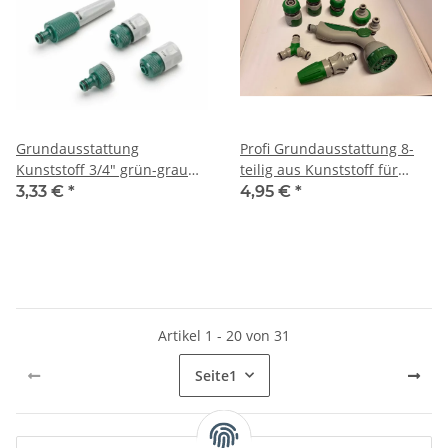
Grundausstattung
Profi Grundausstattung 8-
Kunststoff 3/4" grün-grau
teilig aus Kunststoff für
für Gartenschlauch
Gartenschlauch 1/2" grün-
3,33 €
*
4,95 €
*
grau
Artikel 1 - 20 von 31
Seite
1