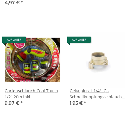
4,97 €
*
AUF LAGER
AUF LAGER
Gartenschlauch Cool Touch
Geka plus 1 1/4" IG -
1/2" 20m inkl.
Schnellkupplungsschlauchstüc
Grundausstattung
Innengewinde Messing
9,97 €
*
1,95 €
*
Lime&Berry