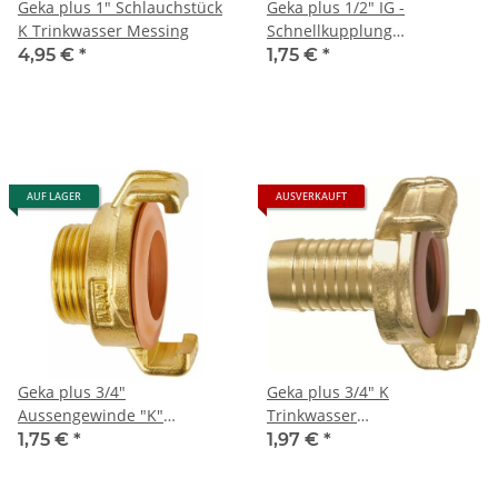
Geka plus 1" Schlauchstück
Geka plus 1/2" IG -
K Trinkwasser Messing
Schnellkupplung
Innengewinde Messing
4,95 €
*
1,75 €
*
AUF LAGER
AUSVERKAUFT
Geka plus 3/4"
Geka plus 3/4" K
Aussengewinde "K"
Trinkwasser
Trinkwasser
Schnellkupplung Messing
1,75 €
*
1,97 €
*
Schnellkupplung Messing