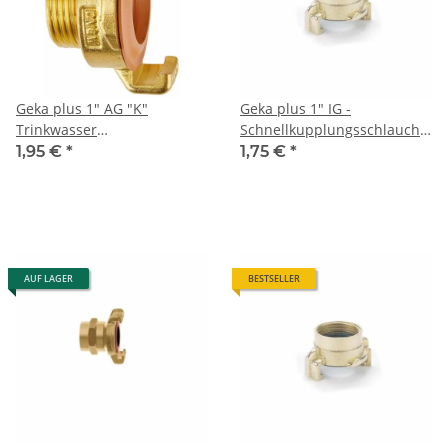
Geka plus 1" AG "K"
Geka plus 1" IG -
Trinkwasser
Schnellkupplungsschlauchstüc
Schnellkupplung Messing
Innengewinde Messing
1,95 €
*
1,75 €
*
AUF LAGER
BESTSELLER