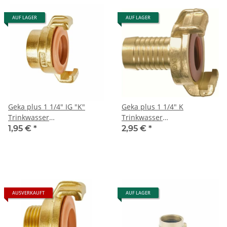
AUF LAGER
AUF LAGER
Geka plus 1 1/4" IG "K"
Geka plus 1 1/4" K
Trinkwasser
Trinkwasser
Schnellkupplung Messing
Schnellkupplungsschlauchstüc
1,95 €
*
2,95 €
*
Messing
AUSVERKAUFT
AUF LAGER