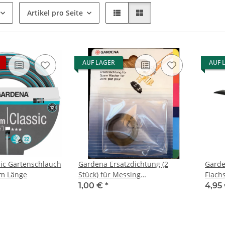
Artikel pro Seite
AUF LAGER
AUF 
ic Gartenschlauch
Gardena Ersatzdichtung (2
Garde
m Länge
Stück) für Messing
Flach
Schnellkupplung
Mete
1,00 €
*
4,95