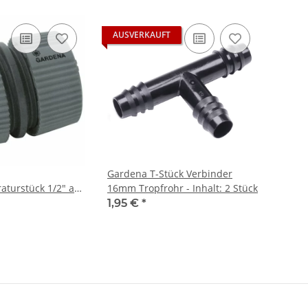
AUSVERKAUFT
Gardena T-Stück Verbinder
aturstück 1/2" aus
16mm Tropfrohr - Inhalt: 2 Stück
au
1,95 €
*