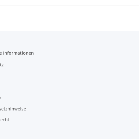
e Informationen
tz
m
setzhinweise
recht