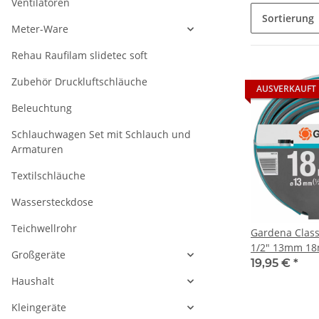
Ventilatoren
Sortierung
Meter-Ware
Rehau Raufilam slidetec soft
Zubehör Druckluftschläuche
AUSVERKAUFT
Beleuchtung
Schlauchwagen Set mit Schlauch und
Armaturen
Textilschläuche
Wassersteckdose
Teichwellrohr
Gardena Class
1/2" 13mm 18
Großgeräte
19,95 €
*
Haushalt
Kleingeräte