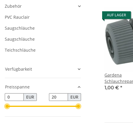
Zubehör
AUF LAGER
PVC Rauclair
Saugschläuche
Saugschläuche
Teichschläuche
Verfügbarkeit
Gardena
Schlauchrepar
Preisspanne
Kunststoff gr
1,00 €
*
EUR
EUR