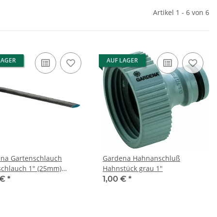
Artikel 1 - 6 von 6
LAGER
AUF LAGER
na Gartenschlauch
Gardena Hahnanschluß
schlauch 1" (25mm)
Hahnstück grau 1"
rware
 €
*
1,00 €
*