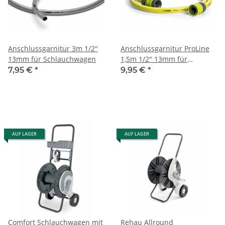
Anschlussgarnitur 3m 1/2"
Anschlussgarnitur ProLine
13mm für Schlauchwagen
1,5m 1/2" 13mm für
Schlauchwagen
7,95 €
*
9,95 €
*
AUF LAGER
AUF LAGER
Comfort Schlauchwagen mit
Rehau Allround