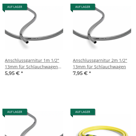
AUF LAGER
AUF LAGER
Anschlussgarnitur 1m 1/2"
Anschlussgarnitur 2m 1/2"
13mm für Schlauchwagen
13mm für Schlauchwagen
(Farben der Garnitur
5,95 €
*
7,95 €
*
könenn abweichen)
AUF LAGER
AUF LAGER