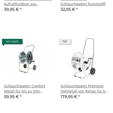
Aufrollfunktion aus
Schlauchwagen Kunststoff
Kunststoff von Rehau
39,95 €
*
32,95 €
*
AUF LAGER
TOP
Schlauchwagen Comfort
Schlauchwagen Premium
Metall für bis zu 50m
Vollmetall von Rehau für bis
Gartenschlauch Rehau
zu 120m Schlauch
59,95 €
*
179,95 €
*