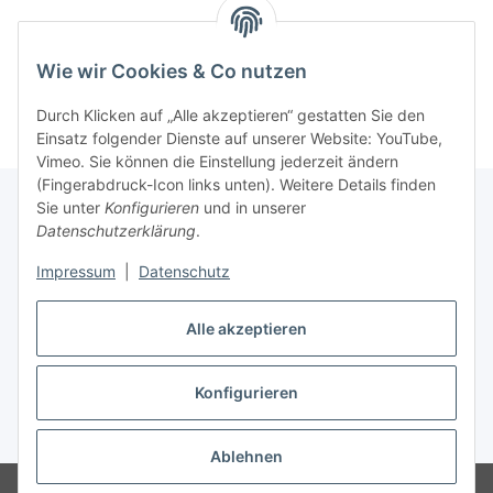
Kategorien
Wie wir Cookies & Co nutzen
Durch Klicken auf „Alle akzeptieren“ gestatten Sie den
Einsatz folgender Dienste auf unserer Website: YouTube,
Vimeo. Sie können die Einstellung jederzeit ändern
(Fingerabdruck-Icon links unten). Weitere Details finden
Sie unter
Konfigurieren
und in unserer
Datenschutzerklärung
.
Informationen
Impressum
|
Datenschutz
Gesetzliche Informationen
Alle akzeptieren
Konfigurieren
Vertrag widerrufen
* Alle Preise inkl. gesetzlicher USt., zzgl.
Versand
Ablehnen
© 2023 Schlauchverkauf.de
Besucherzähler: 949069