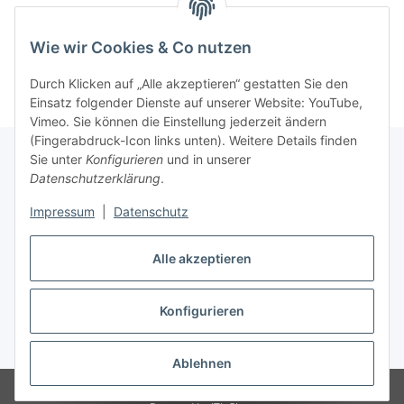
Kategorien
Wie wir Cookies & Co nutzen
Durch Klicken auf „Alle akzeptieren“ gestatten Sie den
Einsatz folgender Dienste auf unserer Website: YouTube,
Vimeo. Sie können die Einstellung jederzeit ändern
(Fingerabdruck-Icon links unten). Weitere Details finden
Sie unter
Konfigurieren
und in unserer
Datenschutzerklärung
.
Informationen
Impressum
|
Datenschutz
Gesetzliche Informationen
Alle akzeptieren
Konfigurieren
Vertrag widerrufen
* Alle Preise inkl. gesetzlicher USt., zzgl.
Versand
Ablehnen
© 2023 Schlauchverkauf.de
Besucherzähler: 951108