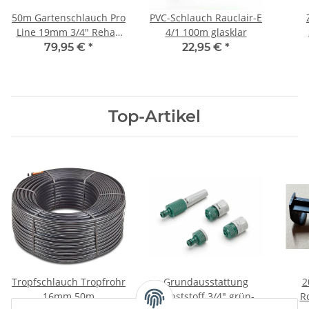
50m Gartenschlauch Pro
PVC-Schlauch Rauclair-E
Line 19mm 3/4" Rehau
4/1 100m glasklar
gelb
79,95 €
*
22,95 €
*
Top-Artikel
Tropfschlauch Tropfrohr
Grundausstattung
2
16mm 50m
Kunststoff 3/4" grün-
R