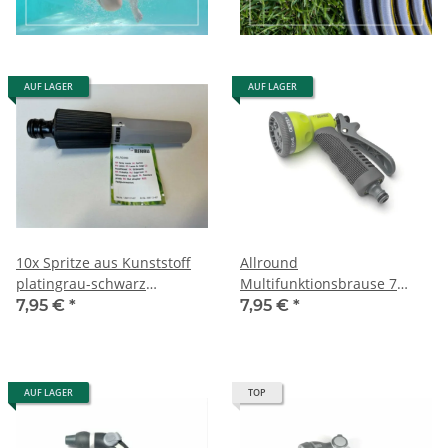
AUF LAGER
AUF LAGER
10x Spritze aus Kunststoff
Allround
platingrau-schwarz
Multifunktionsbrause 7
stufenlos verstellbar
Sprühformen
7,95 €
*
7,95 €
*
AUF LAGER
TOP