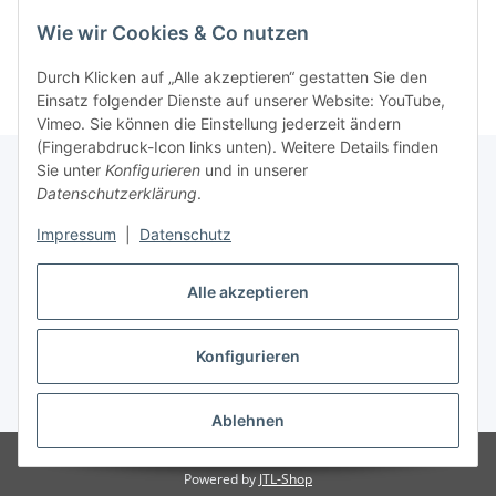
grau für Gartenschlauch
2
19,99 €
*
3,33 €
*
Wie wir Cookies & Co nutzen
Durch Klicken auf „Alle akzeptieren“ gestatten Sie den
Einsatz folgender Dienste auf unserer Website: YouTube,
Vimeo. Sie können die Einstellung jederzeit ändern
(Fingerabdruck-Icon links unten). Weitere Details finden
Sie unter
Konfigurieren
und in unserer
Datenschutzerklärung
.
Informationen
Impressum
|
Datenschutz
Gesetzliche Informationen
Alle akzeptieren
Konfigurieren
Vertrag widerrufen
* Alle Preise inkl. gesetzlicher USt., zzgl.
Versand
Ablehnen
© 2023 Schlauchverkauf.de
Besucherzähler: 949280
Powered by
JTL-Shop