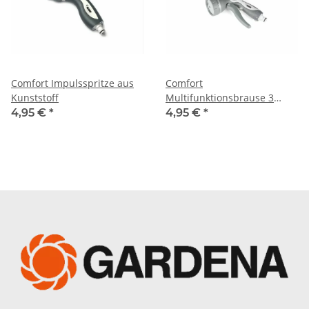
Comfort Impulsspritze aus
Comfort
Kunststoff
Multifunktionsbrause 3
Wasserstrahlformen
4,95 €
*
4,95 €
*