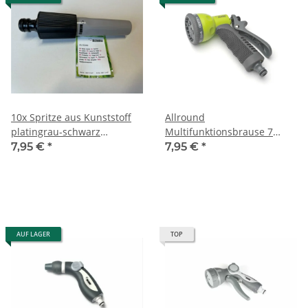
10x Spritze aus Kunststoff
Allround
platingrau-schwarz
Multifunktionsbrause 7
stufenlos verstellbar
Sprühformen
7,95 €
*
7,95 €
*
AUF LAGER
TOP