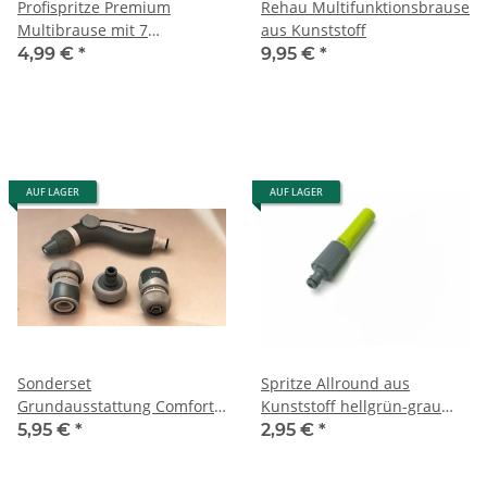
Profispritze Premium
Rehau Multifunktionsbrause
Multibrause mit 7
aus Kunststoff
Sprühformen
4,99 €
*
9,95 €
*
AUF LAGER
AUF LAGER
Sonderset
Spritze Allround aus
Grundausstattung Comfort
Kunststoff hellgrün-grau
3/4" mit Impulsspritze
stufenlos verstellbar
5,95 €
*
2,95 €
*