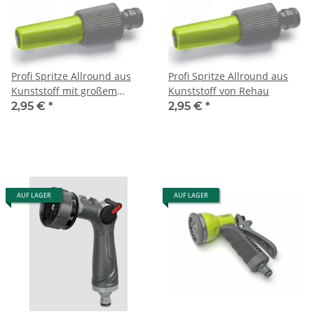
Profi Spritze Allround aus
Profi Spritze Allround aus
Kunststoff mit großem
Kunststoff von Rehau
Durchfluß von Rehau
2,95 €
*
2,95 €
*
AUF LAGER
AUF LAGER