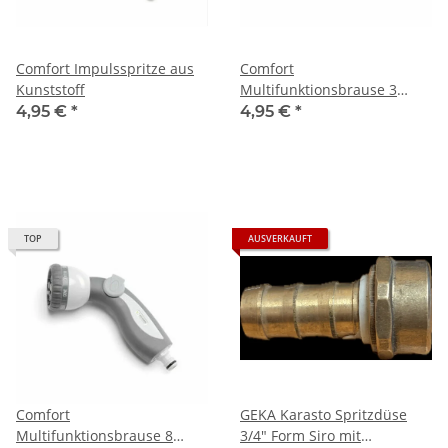
Comfort Impulsspritze aus
Comfort
Kunststoff
Multifunktionsbrause 3
Wasserstrahlformen
4,95 €
*
4,95 €
*
TOP
AUSVERKAUFT
Comfort
GEKA Karasto Spritzdüse
Multifunktionsbrause 8
3/4" Form Siro mit