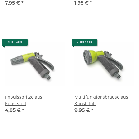
Wasserstrahlformen
Schlauchtülle
7,95 €
*
1,95 €
*
AUF LAGER
AUF LAGER
Impulsspritze aus
Multifunktionsbrause aus
Kunststoff
Kunststoff
4,95 €
*
9,95 €
*