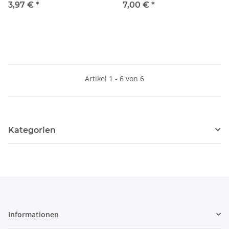
"greenline"
3,97 €
*
7,00 €
*
Artikel 1 - 6 von 6
Kategorien
Informationen