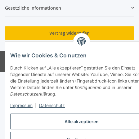
Gesetzliche Informationen
Vertrag widerrufen
* Alle Preise inkl. gesetzlicher USt., zzgl.
Versand
Wie wir Cookies & Co nutzen
© 2023 Schlauchverkauf.de
Besucherzähler: 949096
Powered by
JTL-Shop
Durch Klicken auf „Alle akzeptieren“ gestatten Sie den Einsatz
folgender Dienste auf unserer Website: YouTube, Vimeo. Sie kö
die Einstellung jederzeit ändern (Fingerabdruck-Icon links unten
Weitere Details finden Sie unter
Konfigurieren
und in unserer
Datenschutzerklärung
.
Impressum
|
Datenschutz
Alle akzeptieren