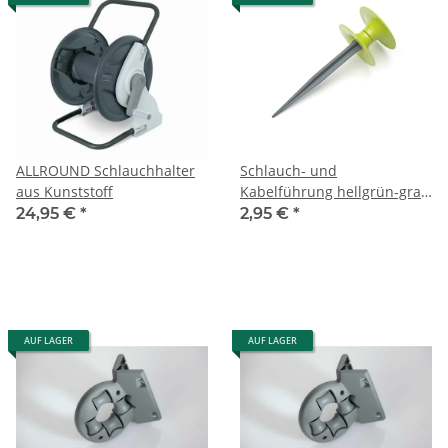
ALLROUND Schlauchhalter
Schlauch- und
aus Kunststoff
Kabelführung hellgrün-grau
neue Kollektion
24,95 €
*
2,95 €
*
AUF LAGER
AUF LAGER