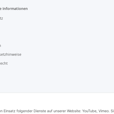
e Informationen
tz
m
setzhinweise
recht
3 Schlauchverkauf.de
Besucherzähler: 948767
en Einsatz folgender Dienste auf unserer Website: YouTube, Vimeo. S