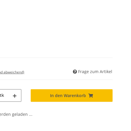
Frage zum Artikel
nd abweichend)
tk
In den Warenkorb
den geladen ...