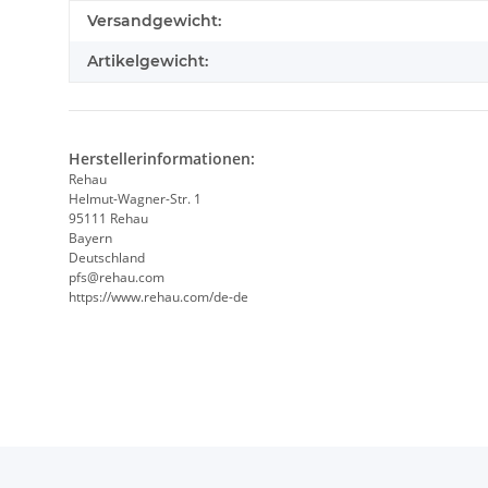
Produkteigenschaft
Wert
Versandgewicht:
Artikelgewicht:
Herstellerinformationen:
Rehau
Helmut-Wagner-Str. 1
95111 Rehau
Bayern
Deutschland
pfs@rehau.com
https://www.rehau.com/de-de