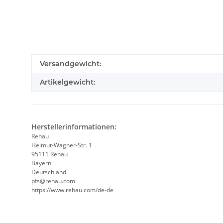
Produkteigenschaft
Wert
Versandgewicht:
Artikelgewicht:
Herstellerinformationen:
Rehau
Helmut-Wagner-Str. 1
95111 Rehau
Bayern
Deutschland
pfs@rehau.com
https://www.rehau.com/de-de