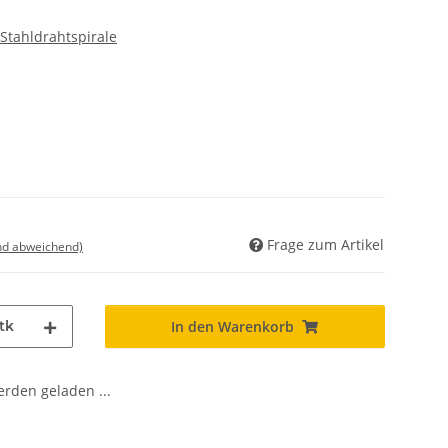
Stahldrahtspirale
Frage zum Artikel
nd abweichend)
tk
In den Warenkorb
den geladen ...