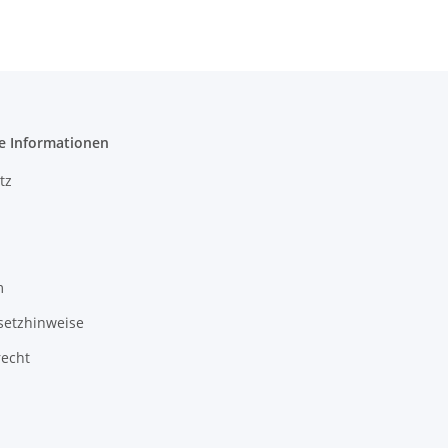
e Informationen
tz
m
setzhinweise
recht