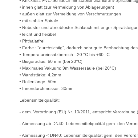
• Knickfest: PVC-Schlauch mit stabiler Stahldraht-Spiraleinla
• innen glatt (zur Vermeidung von Ablagerungen)
• außen glatt zur Vermeidung von Verschmutzungen
• mit stabiler Spirale
• Robuster und abriebfester Schlauch mit enger Spiralsteigu
• leicht und flexibel
• Phthalatfrei
• Farbe : "durchsichtig", dadurch sehr gute Beobachtung d
• Temperatureinsatzbereich: -20 °C bis +60 °C
• Biegeradius: 60 mm
(bei 20°C)
• Maximales Vakuum: 9m Wassersäule (bei 20°C)
• Wandstärke: 4,2mm
• Rollenlänge: 50m
• Innendurchmesser: 30mm
Lebensmittelqualität:
- gem. Verordnung (EU) Nr. 10/2011, entspricht Verordnung (
- Abmessung ab DN40: Lebensmittelqualität gem. den Verordn
- Abmessung < DN40: Lebensmittelqualität gem. den Verordnu