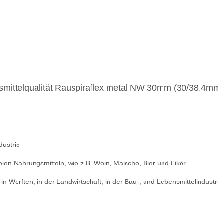
mittelqualität Rauspiraflex metal NW 30mm (30/38,4m
dustrie
eien Nahrungsmitteln, wie z.B. Wein, Maische, Bier und Likör
n Werften, in der Landwirtschaft, in der Bau-, und Lebensmittelindustr