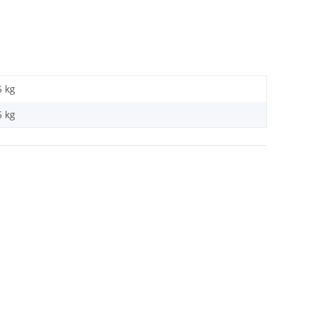
5 kg
5
kg