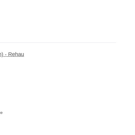
m) - Rehau
ie