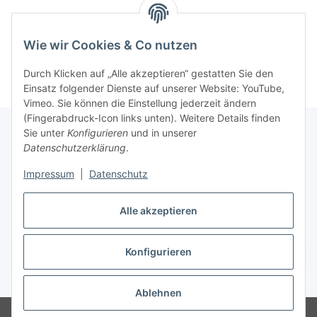
Wie wir Cookies & Co nutzen
Durch Klicken auf „Alle akzeptieren“ gestatten Sie den
Einsatz folgender Dienste auf unserer Website: YouTube,
Vimeo. Sie können die Einstellung jederzeit ändern
(Fingerabdruck-Icon links unten). Weitere Details finden
Sie unter
Konfigurieren
und in unserer
Datenschutzerklärung
.
Informationen
Impressum
|
Datenschutz
Gesetzliche Informationen
Alle akzeptieren
Konfigurieren
Vertrag widerrufen
* Alle Preise inkl. gesetzlicher USt., zzgl.
Versand
Ablehnen
© 2023 Schlauchverkauf.de
Besucherzähler: 947823