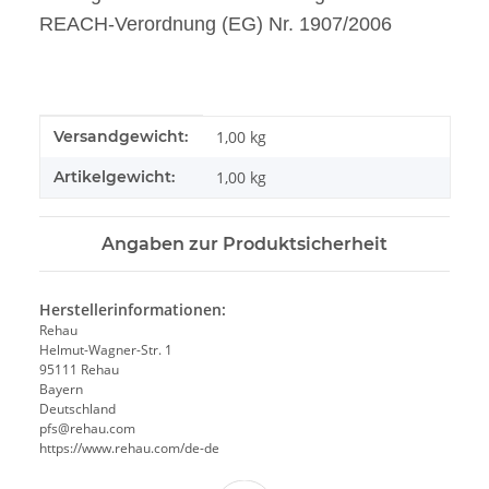
REACH-Verordnung (EG) Nr. 1907/2006
Produkteigenschaft
Wert
Versandgewicht:
1,00 kg
Artikelgewicht:
1,00
kg
Angaben zur Produktsicherheit
Herstellerinformationen:
Rehau
Helmut-Wagner-Str. 1
95111 Rehau
Bayern
Deutschland
pfs@rehau.com
https://www.rehau.com/de-de