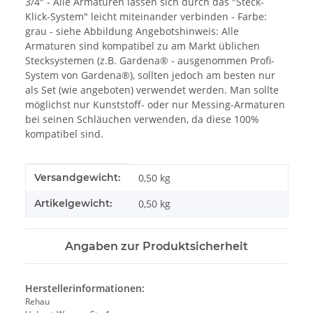
3/4" - Alle Armaturen lassen sich durch das "Steck-
Klick-System" leicht miteinander verbinden - Farbe:
grau - siehe Abbildung Angebotshinweis: Alle
Armaturen sind kompatibel zu am Markt üblichen
Stecksystemen (z.B. Gardena® - ausgenommen Profi-
System von Gardena®), sollten jedoch am besten nur
als Set (wie angeboten) verwendet werden. Man sollte
möglichst nur Kunststoff- oder nur Messing-Armaturen
bei seinen Schläuchen verwenden, da diese 100%
kompatibel sind.
Produkteigenschaft
Wert
Versandgewicht:
0,50 kg
Artikelgewicht:
0,50
kg
Angaben zur Produktsicherheit
Herstellerinformationen:
Rehau