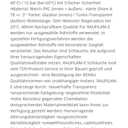
40°C) / 12 bar (bei 60°C) mit 3-facher Sicherheit
•Material: Weich-PVC (Innen + Außen) - Härte Shore A
78 +/- 3° •Farbe: Glasklar (Innen) / Türkis-Transparent
(Außen) •Rollenlänge: 50m •kleinster Biegeradius bei
20°C: 40mm Nachprüfbare Qualität Für RAUFILAM-E
werden nur ausgewählte Rohstoffe verwendet. In
speziellen Fertigungsverfahren werden die
ausgewählten Rohstoffe mit besonderer Sorgfalt
verarbeitet. Das Resultat sind Schläuche, die aufgrund
ihrer herausragenden Eigenschaften
Qualitätsmaßstäbe setzen. RAUFILAM-E Schläuche sind
vom TÜV-Product-Service in ihrer Bauart geprüft und
ausgezeichnet - eine Bestätigung der REHAU
Qualitätsnormen von unabhängiger Instanz. RAUFILAM-
E überzeugt durch: •dauerhafte Transparenz
•ansprechende Farbgebung •angenehme Flexibilität
•hohe Resistenz gegenüber Chemikalien
(entsprechendes Materialmerkblatt kann Ihnen zur
Verfügung gestellt werden) •hervorragende
Alterungsbeständigkeit •ausgezeichnete
Abriebfestigkeit •umweltfreundliches, cadmiumfreies