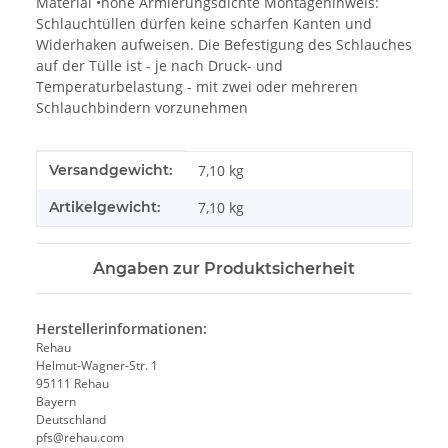
Material •hohe Armierungsdichte Montagehinweis:
Schlauchtüllen dürfen keine scharfen Kanten und
Widerhaken aufweisen. Die Befestigung des Schlauches
auf der Tülle ist - je nach Druck- und
Temperaturbelastung - mit zwei oder mehreren
Schlauchbindern vorzunehmen
Produkteigenschaft
Wert
Versandgewicht:
7,10 kg
Artikelgewicht:
7,10
kg
Angaben zur Produktsicherheit
Herstellerinformationen:
Rehau
Helmut-Wagner-Str. 1
95111 Rehau
Bayern
Deutschland
pfs@rehau.com