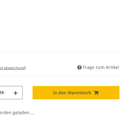
Frage zum Artikel
nd abweichend)
tk
In den Warenkorb
den geladen ...