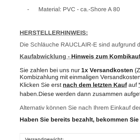
-
Material: PVC - ca.-Shore A 80
HERSTELLERHINWEIS:
Die Schläuche RAUCLAIR-E sind aufgrund d
Kaufabwicklung -
Hinweis zum Kombikau
Sie zahlen bei uns nur
1x Versandkosten
(Z
Kombizahlung mit einmaligen Versandkost
Klicken Sie erst
nach dem letzten Kau
f
auf
haben.Diese werden dann zusammen aufgef
Alternativ können Sie nach Ihrem Einkauf d
Haben Sie bereits bezahlt, bekommen Sie 
Produkteigenschaft
Wert
Versandgewicht: