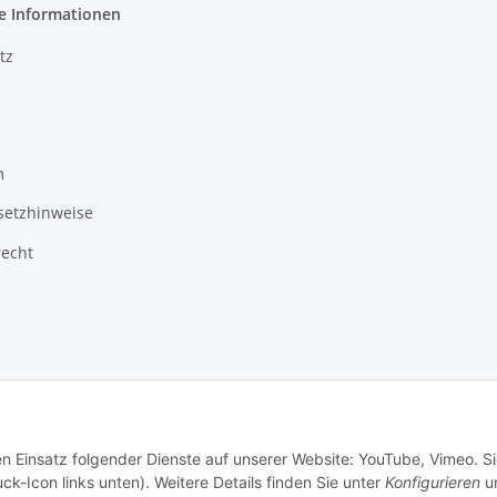
e Informationen
tz
m
setzhinweise
recht
3 Schlauchverkauf.de
Besucherzähler: 948760
en Einsatz folgender Dienste auf unserer Website: YouTube, Vimeo. S
ck-Icon links unten). Weitere Details finden Sie unter
Konfigurieren
un