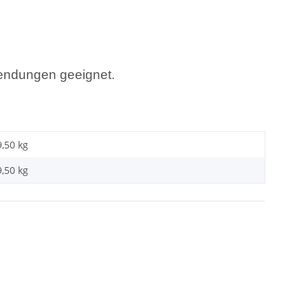
endungen geeignet.
9,50 kg
9,50
kg