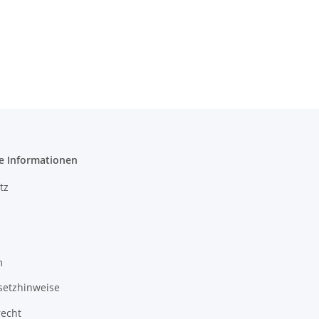
e Informationen
tz
m
setzhinweise
recht