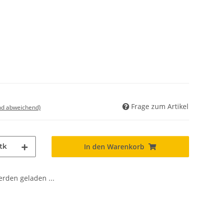
Frage zum Artikel
nd abweichend)
tk
In den Warenkorb
den geladen ...