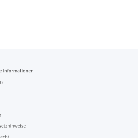
e Informationen
tz
m
setzhinweise
recht