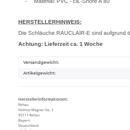
-
Material: PVC - ca.-Shore A 80
HERSTELLERHINWEIS:
Die Schläuche RAUCLAIR-E sind aufgrund d
Achtung: Lieferzeit ca. 1 Woche
Produkteigenschaft
Wert
Versandgewicht:
Artikelgewicht:
Herstellerinformationen:
Rehau
Helmut-Wagner-Str. 1
95111 Rehau
Bayern
Deutschland