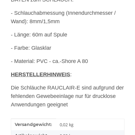
- Schlauchabmessung (Innendurchmesser /
Wand): 8mm/1,5mm
- Länge: 60m auf Spule
- Farbe: Glasklar
- Material: PVC - ca.-Shore A 80
HERSTELLERHINWEIS
:
Die Schläuche RAUCLAIR-E sind aufgrund der
fehlenden Gewebeeinlage nur für drucklose
Anwendungen geeignet
Produkteigenschaft
Wert
Versandgewicht:
0,02 kg