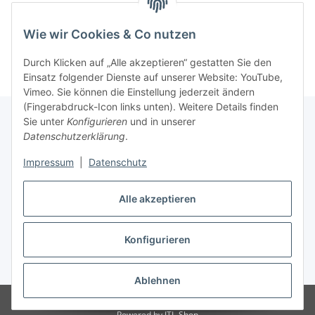
Wie wir Cookies & Co nutzen
Durch Klicken auf „Alle akzeptieren“ gestatten Sie den
Einsatz folgender Dienste auf unserer Website: YouTube,
Vimeo. Sie können die Einstellung jederzeit ändern
(Fingerabdruck-Icon links unten). Weitere Details finden
Sie unter
Konfigurieren
und in unserer
Datenschutzerklärung
.
Informationen
Impressum
|
Datenschutz
Gesetzliche Informationen
Alle akzeptieren
Konfigurieren
Vertrag widerrufen
* Alle Preise inkl. gesetzlicher USt., zzgl.
Versand
Ablehnen
© 2023 Schlauchverkauf.de
Besucherzähler: 948480
Powered by
JTL-Shop