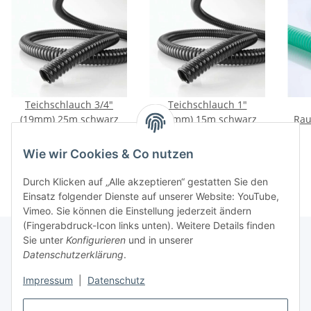
stück
Teichschlauch 3/4"
Teichschlauch 1"
(19mm) 25m schwarz
(25mm) 15m schwarz
Rau
34,95 €
*
14,95 €
*
Wie wir Cookies & Co nutzen
Durch Klicken auf „Alle akzeptieren“ gestatten Sie den
Einsatz folgender Dienste auf unserer Website: YouTube,
Vimeo. Sie können die Einstellung jederzeit ändern
(Fingerabdruck-Icon links unten). Weitere Details finden
Sie unter
Konfigurieren
und in unserer
Datenschutzerklärung
.
Informationen
Impressum
|
Datenschutz
Gesetzliche Informationen