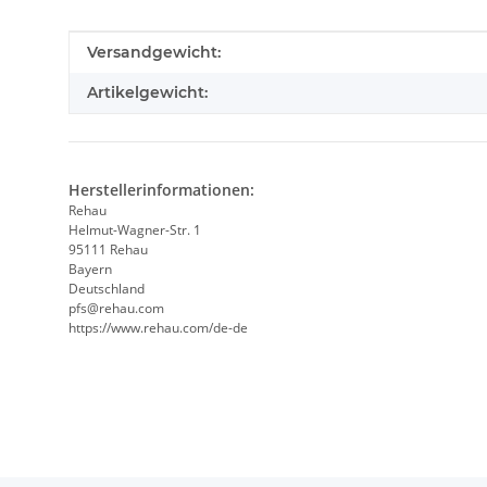
Produkteigenschaft
Wert
Versandgewicht:
Artikelgewicht:
Herstellerinformationen:
Rehau
Helmut-Wagner-Str. 1
95111 Rehau
Bayern
Deutschland
pfs@rehau.com
https://www.rehau.com/de-de