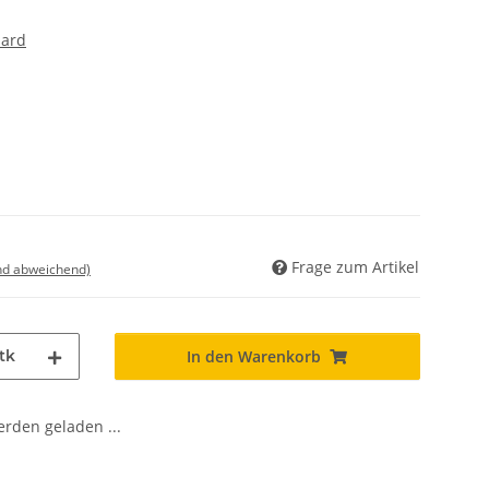
dard
Frage zum Artikel
nd abweichend)
tk
In den Warenkorb
den geladen ...