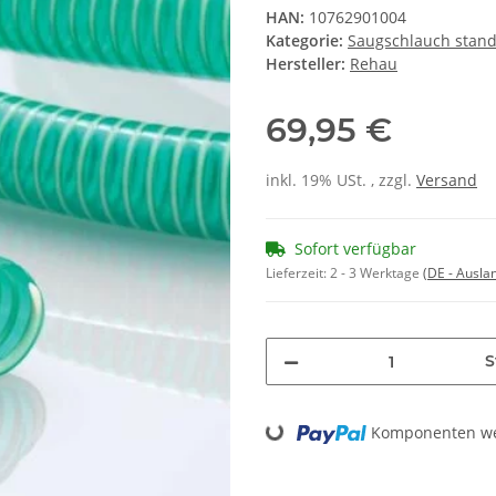
HAN:
10762901004
Kategorie:
Saugschlauch stan
Hersteller:
Rehau
69,95 €
inkl. 19% USt. , zzgl.
Versand
Sofort verfügbar
Lieferzeit:
2 - 3 Werktage
(DE - Ausla
S
Loading...
Komponenten wer