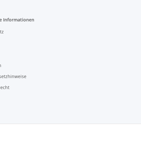
e Informationen
tz
m
setzhinweise
recht
3 Schlauchverkauf.de
Besucherzähler: 949205