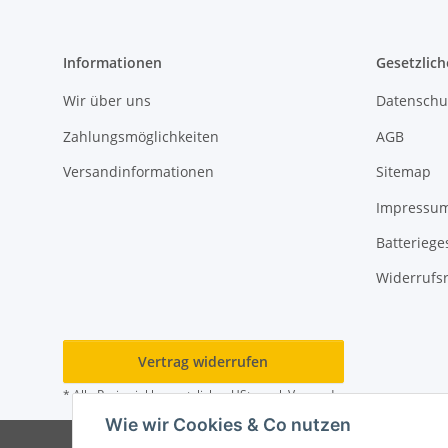
Informationen
Gesetzlich
Wir über uns
Datenschu
Zahlungsmöglichkeiten
AGB
Versandinformationen
Sitemap
Impressu
Batteriege
Widerrufs
Vertrag widerrufen
* Alle Preise inkl. gesetzlicher USt., zzgl.
Versand
Wie wir Cookies & Co nutzen
© 202