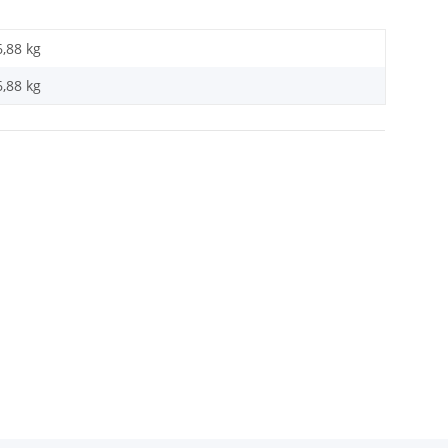
6,88 kg
6,88
kg