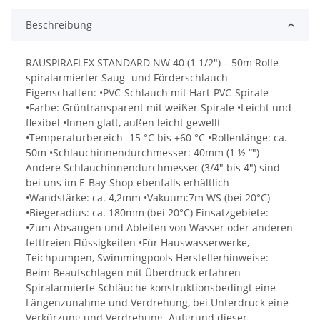
Beschreibung
RAUSPIRAFLEX STANDARD NW 40 (1 1/2") – 50m Rolle
spiralarmierter Saug- und Förderschlauch
Eigenschaften: •PVC-Schlauch mit Hart-PVC-Spirale
•Farbe: Grüntransparent mit weißer Spirale •Leicht und
flexibel •Innen glatt, außen leicht gewellt
•Temperaturbereich -15 °C bis +60 °C •Rollenlänge: ca.
50m •Schlauchinnendurchmesser: 40mm (1 ½ “") –
Andere Schlauchinnendurchmesser (3/4" bis 4") sind
bei uns im E-Bay-Shop ebenfalls erhältlich
•Wandstärke: ca. 4,2mm •Vakuum:7m WS (bei 20°C)
•Biegeradius: ca. 180mm (bei 20°C) Einsatzgebiete:
•Zum Absaugen und Ableiten von Wasser oder anderen
fettfreien Flüssigkeiten •Für Hauswasserwerke,
Teichpumpen, Swimmingpools Herstellerhinweise:
Beim Beaufschlagen mit Überdruck erfahren
Spiralarmierte Schläuche konstruktionsbedingt eine
Längenzunahme und Verdrehung, bei Unterdruck eine
Verkürzung und Verdrehung. Aufgrund dieser