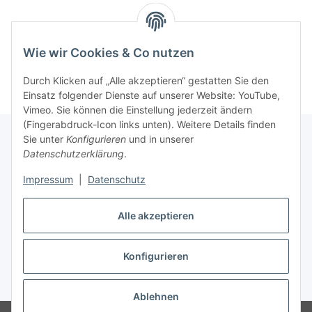
Wie wir Cookies & Co nutzen
Durch Klicken auf „Alle akzeptieren“ gestatten Sie den
Einsatz folgender Dienste auf unserer Website: YouTube,
Vimeo. Sie können die Einstellung jederzeit ändern
(Fingerabdruck-Icon links unten). Weitere Details finden
Sie unter
Konfigurieren
und in unserer
Datenschutzerklärung
.
Informationen
Impressum
|
Datenschutz
Gesetzliche Informationen
Alle akzeptieren
Konfigurieren
Vertrag widerrufen
* Alle Preise inkl. gesetzlicher USt., zzgl.
Versand
Ablehnen