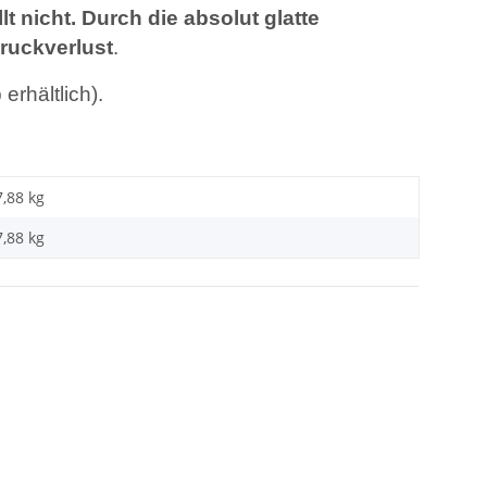
t nicht. Durch die absolut glatte
ruckverlust
.
rhältlich).
7,88 kg
7,88
kg