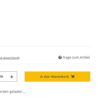
Frage zum Artikel
nd abweichend)
tk
In den Warenkorb
den geladen ...