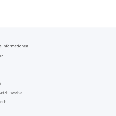
e Informationen
tz
m
setzhinweise
recht