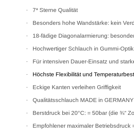
·
7* Sterne Qualität
·
Besonders hohe Wandstärke: kein Verdre
·
18-fädige Diagonalarmierung: besonders
·
Hochwertiger Schlauch in Gummi-Optik
·
Für intensiven Dauer-Einsatz und sta
·
Höchste Flexibilität und Temperaturbes
·
Eckige Kanten verleihen Griffigkeit
·
Qualitätsschlauch MADE in GERMANY
·
Berstdruck bei 20°C: = 50bar (die ¾“ Zo
·
Empfohlener maximaler Betriebsdruck 