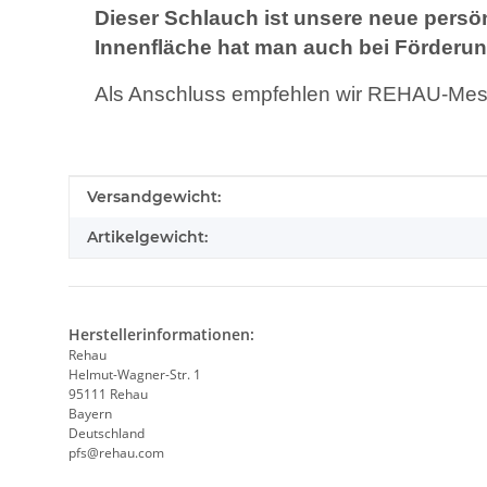
Dieser Schlauch ist unsere neue persönl
Innenfläche hat man auch bei Förderun
Als Anschluss empfehlen wir REHAU-Messi
Produkteigenschaft
Wert
Versandgewicht:
Artikelgewicht:
Herstellerinformationen:
Rehau
Helmut-Wagner-Str. 1
95111 Rehau
Bayern
Deutschland
pfs@rehau.com