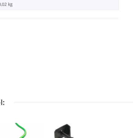
0,02
kg
l: