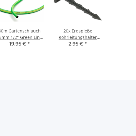
40m Gartenschlauch
20x Erdspieße
3mm 1/2" Green Line
Rohrleitungshalter
auf Spule Rehau
ca.16cm schwarz
19,95 €
*
2,95 €
*