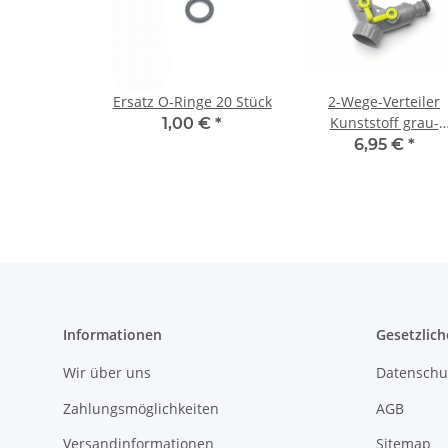
Ersatz O-Ringe 20 Stück
2-Wege-Verteiler
Kunststoff grau-
1,00 €
*
hellgrün
6,95 €
*
Informationen
Gesetzlich
Wir über uns
Datenschu
Zahlungsmöglichkeiten
AGB
Versandinformationen
Sitemap