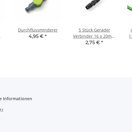
Durchflussminderer
5 Stück Gerader
Verbinder 16 x 20mm
1
4,95 €
*
schwarz
2,75 €
*
e Informationen
tz