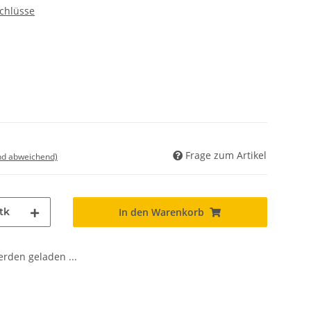
chlüsse
Frage zum Artikel
nd abweichend)
tk
In den Warenkorb
den geladen ...