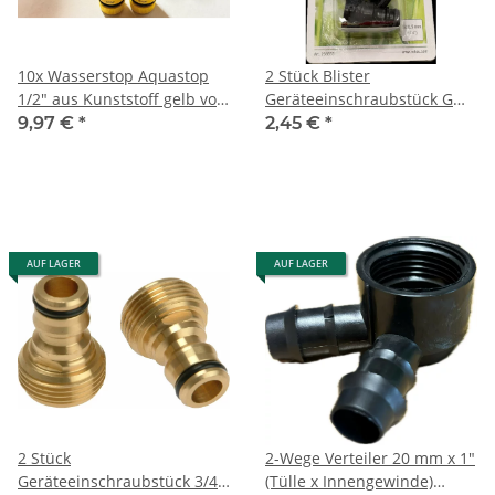
10x Wasserstop Aquastop
2 Stück Blister
1/2" aus Kunststoff gelb von
Geräteeinschraubstück G
Rehau
3/4" aus Kunststoff
9,97 €
*
2,45 €
*
AUF LAGER
AUF LAGER
2 Stück
2-Wege Verteiler 20 mm x 1"
Geräteeinschraubstück 3/4"
(Tülle x Innengewinde)