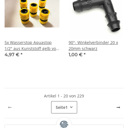
5x Wasserstop Aquastop
90°- Winkelverbinder 20 x
1/2" aus Kunststoff gelb von
20mm schwarz
Rehau
4,97 €
*
1,00 €
*
Artikel 1 - 20 von 229
Seite
1