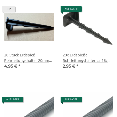
TOP
AUF LAGER
20 Stück Erdspieß
20x Erdspieße
Rohrleitungshalter 20mm
Rohrleitungshalter ca.16cm
14cm Länge
schwarz
4,95 €
*
2,95 €
*
AUF LAGER
AUF LAGER