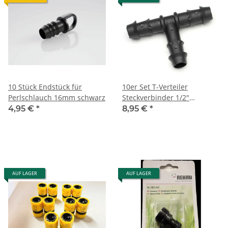
10 Stück Endstück für
10er Set T-Verteiler
Perlschlauch 16mm schwarz
Steckverbinder 1/2"
(16x16x16mm) schwarz
4,95 €
*
8,95 €
*
AUF LAGER
AUF LAGER