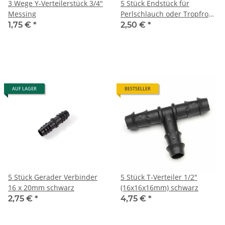
3 Wege Y-Verteilerstück 3/4"
5 Stück Endstück für
Messing
Perlschlauch oder Tropfrohr
16mm schwarz
1,75 €
*
2,50 €
*
AUF LAGER
BESTSELLER
5 Stück Gerader Verbinder
5 Stück T-Verteiler 1/2"
16 x 20mm schwarz
(16x16x16mm) schwarz
2,75 €
*
4,75 €
*