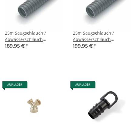
25m Saugschlauch /
25m Saugschlauch /
Abwasserschlauch
Abwasserschlauch
Rauspiraflex wavetec 3"
Rauspiraflex wavetec 80mm
189,95 €
*
199,95 €
*
(75mm) grau
grau
AUF LAGER
AUF LAGER