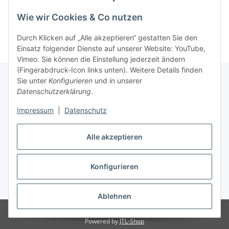
Kategorien
Wie wir Cookies & Co nutzen
Durch Klicken auf „Alle akzeptieren“ gestatten Sie den
Einsatz folgender Dienste auf unserer Website: YouTube,
Vimeo. Sie können die Einstellung jederzeit ändern
(Fingerabdruck-Icon links unten). Weitere Details finden
Sie unter
Konfigurieren
und in unserer
Datenschutzerklärung
.
Informationen
Impressum
|
Datenschutz
Gesetzliche Informationen
Alle akzeptieren
Konfigurieren
Vertrag widerrufen
* Alle Preise inkl. gesetzlicher USt., zzgl.
Versand
Ablehnen
© 2023 Schlauchverkauf.de
Besucherzähler: 950362
Powered by
JTL-Shop