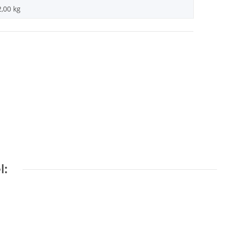
2,00
kg
l: