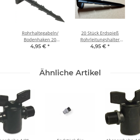
Rohrhaltegabeln/
20 Stück Erdspieß
Bodenhaken 20
Rohrleitungshalter
Stückfür
20mm 14cm Länge
4,95 €
*
4,95 €
*
Perlschlauch/Tropfschlauch/Tropfrohr
Ähnliche Artikel