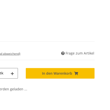
Frage zum Artikel
nd abweichend)
tk
In den Warenkorb
den geladen ...