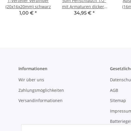
T-Verteiler Verbinder
50m Perlschlauch 1/2"
Abs
(20x16x20mm) schwarz
mit Armaturen dickere
(16m
Wandstärke
1,00 €
*
34,95 €
*
Informationen
Gesetzlich
Wir über uns
Datenschu
Zahlungsmöglichkeiten
AGB
Versandinformationen
Sitemap
Impressu
Batteriege