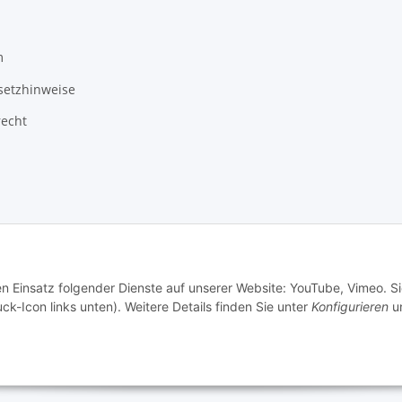
m
setzhinweise
recht
3 Schlauchverkauf.de
Besucherzähler: 950008
en Einsatz folgender Dienste auf unserer Website: YouTube, Vimeo. S
ck-Icon links unten). Weitere Details finden Sie unter
Konfigurieren
un