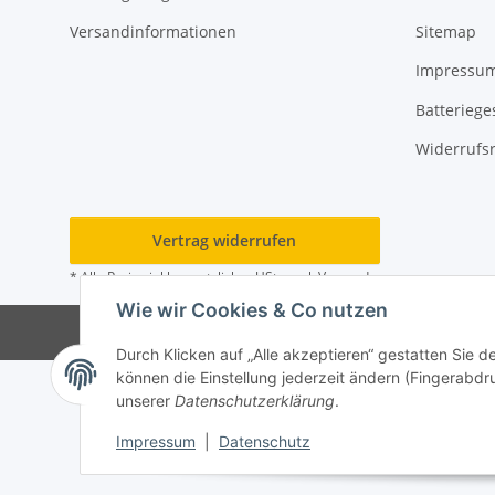
Versandinformationen
Sitemap
Impressu
Batteriege
Widerrufs
Vertrag widerrufen
* Alle Preise inkl. gesetzlicher USt., zzgl.
Versand
Wie wir Cookies & Co nutzen
© 202
Durch Klicken auf „Alle akzeptieren“ gestatten Sie d
können die Einstellung jederzeit ändern (Fingerabdru
unserer
Datenschutzerklärung
.
Impressum
|
Datenschutz