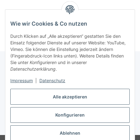
Wie wir Cookies & Co nutzen
Durch Klicken auf „Alle akzeptieren“ gestatten Sie den
Einsatz folgender Dienste auf unserer Website: YouTube,
Vimeo. Sie können die Einstellung jederzeit ändern
(Fingerabdruck-Icon links unten). Weitere Details finden
Sie unter
Konfigurieren
und in unserer
Datenschutzerklärung
.
Informationen
Impressum
|
Datenschutz
Gesetzliche Informationen
Alle akzeptieren
Konfigurieren
Vertrag widerrufen
* Alle Preise inkl. gesetzlicher USt., zzgl.
Versand
Ablehnen