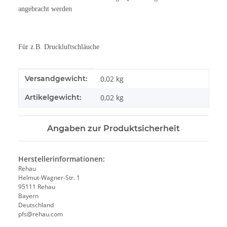
angebracht werden
Für z.B. Druckluftschläuche
Produkteigenschaft
Wert
Versandgewicht:
0,02 kg
Artikelgewicht:
0,02
kg
Angaben zur Produktsicherheit
Herstellerinformationen:
Rehau
Helmut-Wagner-Str. 1
95111 Rehau
Bayern
Deutschland
pfs@rehau.com