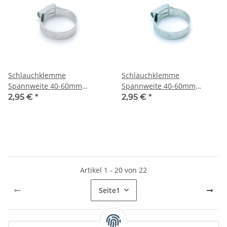
Schlauchklemme
Schlauchklemme
Spannweite 40-60mm
Spannweite 40-60mm
paarweise gebunden
paarweise gebunden
2,95 €
*
2,95 €
*
Artikel 1 - 20 von 22
Seite
1