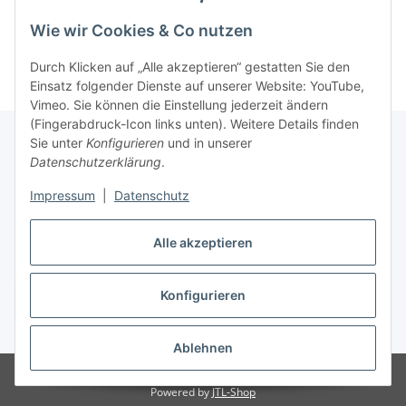
Kategorien
Wie wir Cookies & Co nutzen
Durch Klicken auf „Alle akzeptieren“ gestatten Sie den
Einsatz folgender Dienste auf unserer Website: YouTube,
Vimeo. Sie können die Einstellung jederzeit ändern
(Fingerabdruck-Icon links unten). Weitere Details finden
Sie unter
Konfigurieren
und in unserer
Datenschutzerklärung
.
Informationen
Impressum
|
Datenschutz
Gesetzliche Informationen
Alle akzeptieren
Konfigurieren
Vertrag widerrufen
* Alle Preise inkl. gesetzlicher USt., zzgl.
Versand
Ablehnen
© 2023 Schlauchverkauf.de
Besucherzähler: 949395
Powered by
JTL-Shop