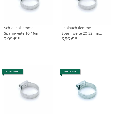
Schlauchklemme
Schlauchklemme
Spannweite 10-16mm
Spannweite 20-32mm
paarweise gebunden
paarweise
2,95 €
*
3,95 €
*
AUF LAGER
AUF LAGER