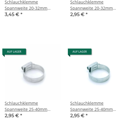
Schlauchklemme
Schlauchklemme
Spannweite 20-32mm
Spannweite 20-32mm
paarweise gebunden
paarweise gebunden
3,45 €
*
2,95 €
*
AUF LAGER
AUF LAGER
Schlauchklemme
Schlauchklemme
Spannweite 25-40mm
Spannweite 25-40mm
paarweise gebunden
paarweise gebunden
2,95 €
*
2,95 €
*