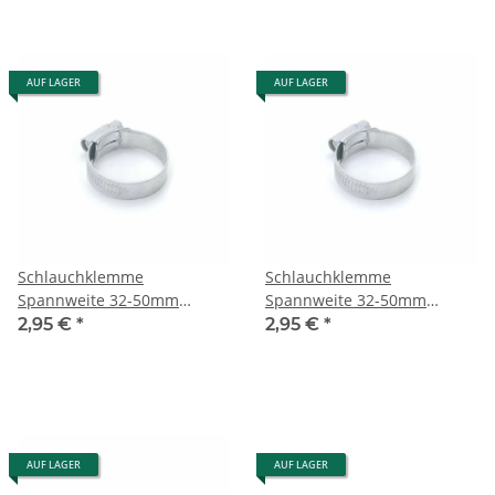
AUF LAGER
AUF LAGER
Schlauchklemme
Schlauchklemme
Spannweite 32-50mm
Spannweite 32-50mm
paarweise gebunden
paarweise gebunden
2,95 €
*
2,95 €
*
AUF LAGER
AUF LAGER