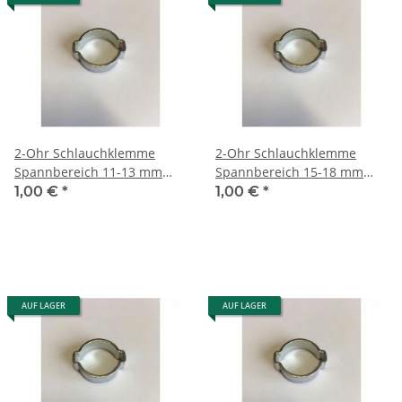
2-Ohr Schlauchklemme
2-Ohr Schlauchklemme
Spannbereich 11-13 mm
Spannbereich 15-18 mm
(W1)
(W1)
1,00 €
*
1,00 €
*
AUF LAGER
AUF LAGER