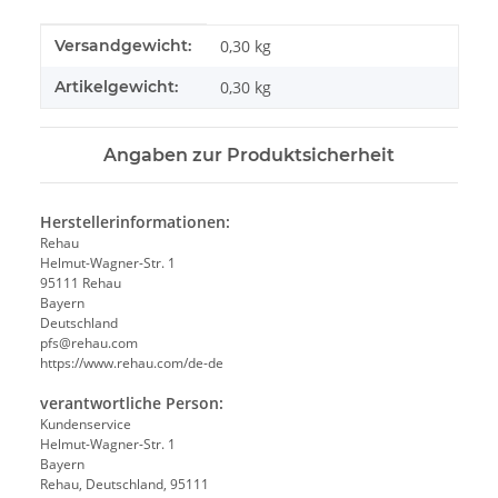
Produkteigenschaft
Wert
Versandgewicht:
0,30 kg
Artikelgewicht:
0,30
kg
Angaben zur Produktsicherheit
Herstellerinformationen:
Rehau
Helmut-Wagner-Str. 1
95111 Rehau
Bayern
Deutschland
pfs@rehau.com
https://www.rehau.com/de-de
verantwortliche Person:
Kundenservice
Helmut-Wagner-Str. 1
Bayern
Rehau, Deutschland, 95111