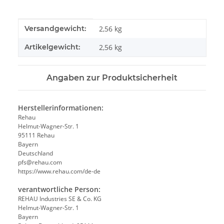
Produkteigenschaft
Wert
Versandgewicht:
2,56 kg
Artikelgewicht:
2,56
kg
Angaben zur Produktsicherheit
Herstellerinformationen:
Rehau
Helmut-Wagner-Str. 1
95111 Rehau
Bayern
Deutschland
pfs@rehau.com
https://www.rehau.com/de-de
verantwortliche Person:
REHAU Industries SE & Co. KG
Helmut-Wagner-Str. 1
Bayern