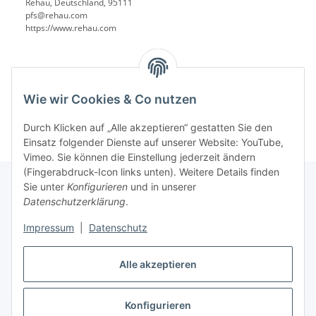
Rehau, Deutschland, 95111
pfs@rehau.com
https://www.rehau.com
Wie wir Cookies & Co nutzen
Durch Klicken auf „Alle akzeptieren“ gestatten Sie den
Einsatz folgender Dienste auf unserer Website: YouTube,
Vimeo. Sie können die Einstellung jederzeit ändern
(Fingerabdruck-Icon links unten). Weitere Details finden
Sie unter
Konfigurieren
und in unserer
Datenschutzerklärung
.
Informationen
Impressum
|
Datenschutz
Gesetzliche Informationen
Alle akzeptieren
Konfigurieren
Vertrag widerrufen