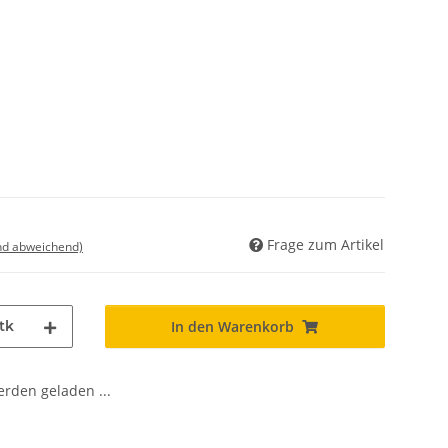
Frage zum Artikel
nd abweichend)
tk
In den Warenkorb
den geladen ...