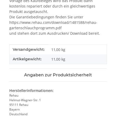
Vorlage des Kaufbeleges wird das Produkt dann
kostenlos repariert oder durch ein gleichwertiges
Produkt ausgetauscht.
Die Garantiebedingungen finden Sie unter
https://www.rehau.com/download/1481588/rehau-
gartenschlauchprogramm.pdf
und stehen dort zum Ausdrucken/ Download bereit.
Produkteigenschaft
Wert
Versandgewicht:
11,00 kg
Artikelgewicht:
11,00
kg
Angaben zur Produktsicherheit
Herstellerinformationen:
Rehau
Helmut-Wagner-Str. 1
95111 Rehau
Bayern
Deutschland