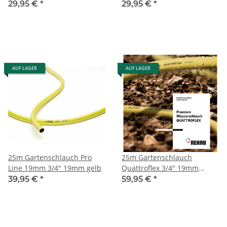
29,95 €
*
29,95 €
*
AUF LAGER
AUF LAGER
25m Gartenschlauch Pro
25m Gartenschlauch
Line 19mm 3/4" 19mm gelb
Quattroflex 3/4" 19mm
Rehau
39,95 €
*
59,95 €
*