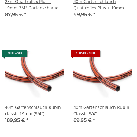
25m Quattroflex Plus +
40m Gartenschlauch
19mm 3/4" Gartenschlauch
Quattroflex Plus + 19mm
von Rehau
3/4" auf Spule Rehau
87,95 €
*
49,95 €
*
AUF LAGER
AUSVERKAUFT
40m Gartenschlauch Rubin
40m Gartenschlauch Rubin
classic 19mm (3/4")
Classic 3/4"
189,95 €
*
89,95 €
*