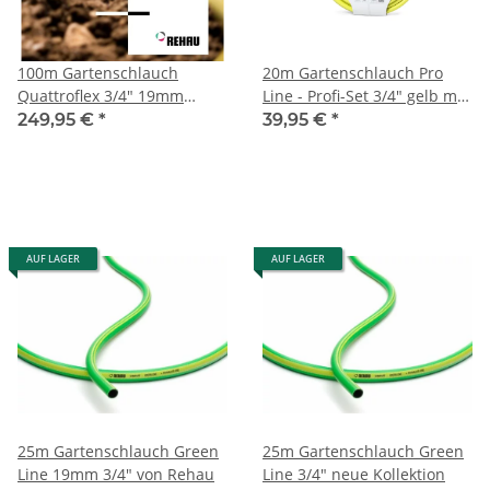
100m Gartenschlauch
20m Gartenschlauch Pro
Quattroflex 3/4" 19mm
Line - Profi-Set 3/4" gelb mit
Turboflex Rehau
Armaturen
249,95 €
*
39,95 €
*
AUF LAGER
AUF LAGER
25m Gartenschlauch Green
25m Gartenschlauch Green
Line 19mm 3/4" von Rehau
Line 3/4" neue Kollektion