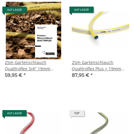
AUF LAGER
AUF LAGER
25m Gartenschlauch
25m Gartenschlauch
Quattroflex 3/4" 19mm
Quattroflex Plus + 19mm
Turboflex Rehau
3/4" Rehau
59,95 €
*
87,95 €
*
AUF LAGER
TOP