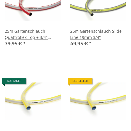
25m Gartenschlauch
25m Gartenschlauch Slide
Quattroflex Top + 3/4"
Line 19mm 3/4"
19mm von Rehau
79,95 €
*
49,95 €
*
AUF LAGER
BESTSELLER