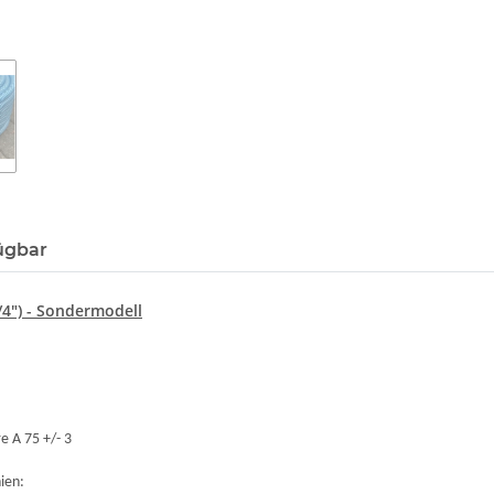
ügbar
4") - Sondermodell
e A 75 +/- 3
ien: