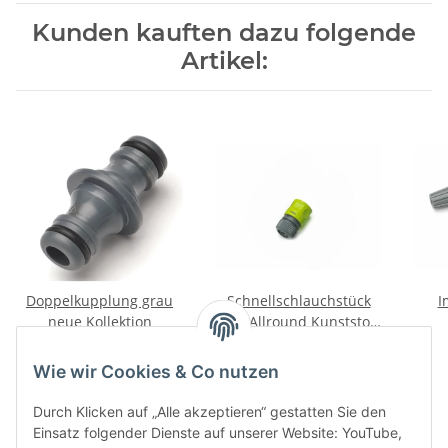
Kunden kauften dazu folgende
Artikel:
Doppelkupplung grau
Schnellschlauchstück
I
neue Kollektion
1/2" Allround Kunststoff
hellgrün-grau
1,75 €
*
1,95 €
*
Wie wir Cookies & Co nutzen
Durch Klicken auf „Alle akzeptieren“ gestatten Sie den
Einsatz folgender Dienste auf unserer Website: YouTube,