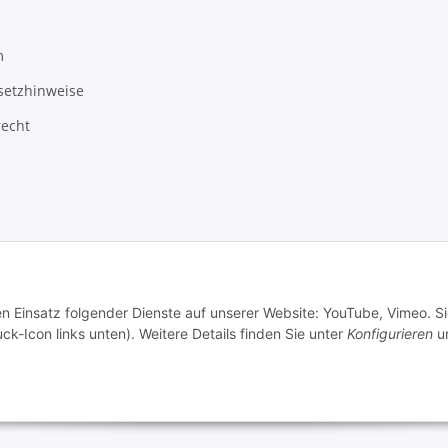
m
setzhinweise
recht
3 Schlauchverkauf.de
Besucherzähler: 950355
en Einsatz folgender Dienste auf unserer Website: YouTube, Vimeo. S
ck-Icon links unten). Weitere Details finden Sie unter
Konfigurieren
un