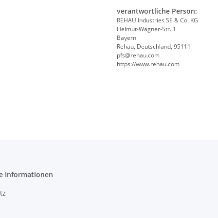
verantwortliche Person:
REHAU Industries SE & Co. KG
Helmut-Wagner-Str. 1
Bayern
Rehau, Deutschland, 95111
pfs@rehau.com
https://www.rehau.com
e Informationen
tz