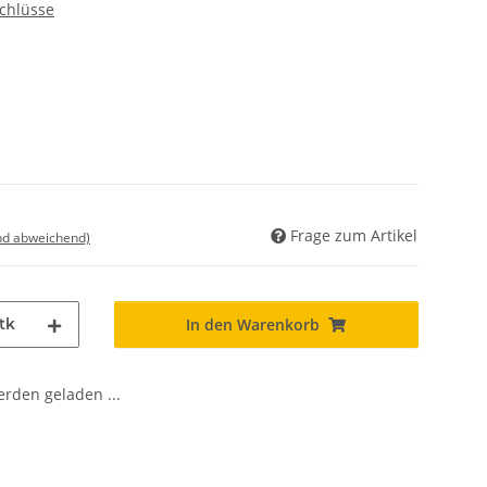
chlüsse
Frage zum Artikel
nd abweichend)
tk
In den Warenkorb
den geladen ...