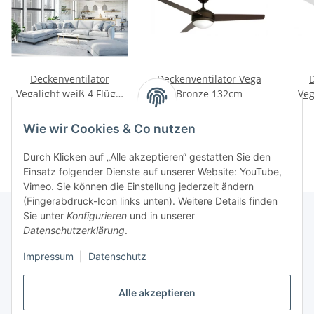
Deckenventilator
Deckenventilator Vega
Vegalight weiß 4 Flügel
Bronze 132cm
Veg
132cm
155,00 €
*
155,00 €
*
Wie wir Cookies & Co nutzen
Durch Klicken auf „Alle akzeptieren“ gestatten Sie den
Einsatz folgender Dienste auf unserer Website: YouTube,
Vimeo. Sie können die Einstellung jederzeit ändern
(Fingerabdruck-Icon links unten). Weitere Details finden
Sie unter
Konfigurieren
und in unserer
Datenschutzerklärung
.
Informationen
Impressum
|
Datenschutz
Gesetzliche Informationen
Alle akzeptieren