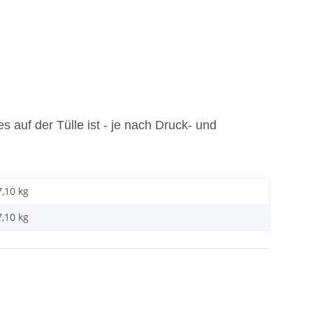
auf der Tülle ist - je nach Druck- und
7,10 kg
7,10
kg