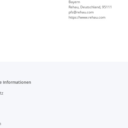
Bayern
Rehau, Deutschland, 95111
pfs@rehau.com
https://www.rehau.com
e Informationen
tz
m