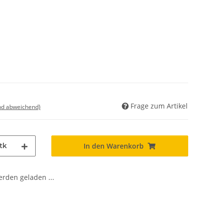
Frage zum Artikel
nd abweichend)
tk
In den Warenkorb
den geladen ...