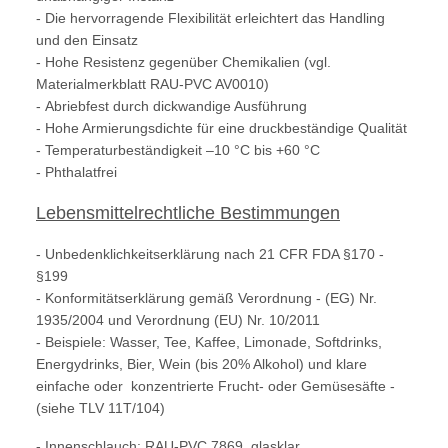
- Die hervorragende Flexibilität erleichtert das Handling
und den Einsatz
- Hohe Resistenz gegenüber Chemikalien (vgl.
Materialmerkblatt RAU-PVC AV0010)
- Abriebfest durch dickwandige Ausführung
- Hohe Armierungsdichte für eine druckbeständige Qualität
- Temperaturbeständigkeit –10 °C bis +60 °C
- Phthalatfrei
Lebensmittelrechtliche Bestimmungen
- Unbedenklichkeitserklärung nach 21 CFR FDA §170 -
§199
- Konformitätserklärung gemäß Verordnung - (EG) Nr.
1935/2004 und Verordnung (EU) Nr. 10/2011
- Beispiele: Wasser, Tee, Kaffee, Limonade, Softdrinks,
Energydrinks, Bier, Wein (bis 20% Alkohol) und klare
einfache oder konzentrierte Frucht- oder Gemüsesäfte -
(siehe TLV 11T/104)
- Innenschlauch: RAU-PVC 7869, glasklar,