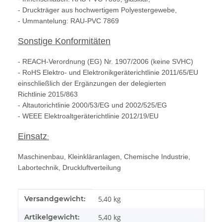
- Druckträger aus hochwertigem Polyestergewebe,
- Ummantelung: RAU-PVC 7869
Sonstige Konformitäten
- REACH-Verordnung (EG) Nr. 1907/2006 (keine SVHC)
- RoHS Elektro- und Elektronikgeräterichtlinie 2011/65/EU
einschließlich der Ergänzungen der delegierten
Richtlinie 2015/863
- Altautorichtlinie 2000/53/EG und 2002/525/EG
- WEEE Elektroaltgeräterichtlinie 2012/19/EU
Einsatz
:
Maschinenbau, Kleinkläranlagen, Chemische Industrie,
Labortechnik, Druckluftverteilung
Produkteigenschaft
Wert
Versandgewicht:
5,40 kg
Artikelgewicht:
5,40
kg