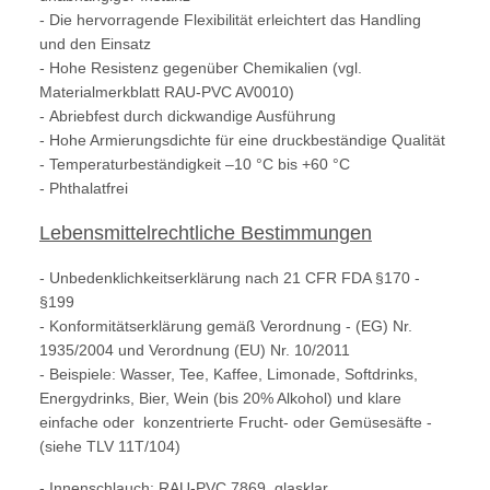
- Die hervorragende Flexibilität erleichtert das Handling
und den Einsatz
- Hohe Resistenz gegenüber Chemikalien (vgl.
Materialmerkblatt RAU-PVC AV0010)
- Abriebfest durch dickwandige Ausführung
- Hohe Armierungsdichte für eine druckbeständige Qualität
- Temperaturbeständigkeit –10 °C bis +60 °C
- Phthalatfrei
Lebensmittelrechtliche Bestimmungen
- Unbedenklichkeitserklärung nach 21 CFR FDA §170 -
§199
- Konformitätserklärung gemäß Verordnung - (EG) Nr.
1935/2004 und Verordnung (EU) Nr. 10/2011
- Beispiele: Wasser, Tee, Kaffee, Limonade, Softdrinks,
Energydrinks, Bier, Wein (bis 20% Alkohol) und klare
einfache oder konzentrierte Frucht- oder Gemüsesäfte -
(siehe TLV 11T/104)
- Innenschlauch: RAU-PVC 7869, glasklar,