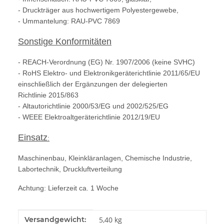
- Druckträger aus hochwertigem Polyestergewebe,
- Ummantelung: RAU-PVC 7869
Sonstige Konformitäten
- REACH-Verordnung (EG) Nr. 1907/2006 (keine SVHC)
- RoHS Elektro- und Elektronikgeräterichtlinie 2011/65/EU
einschließlich der Ergänzungen der delegierten
Richtlinie 2015/863
- Altautorichtlinie 2000/53/EG und 2002/525/EG
- WEEE Elektroaltgeräterichtlinie 2012/19/EU
Einsatz
:
Maschinenbau, Kleinkläranlagen, Chemische Industrie,
Labortechnik, Druckluftverteilung
Achtung: Lieferzeit ca. 1 Woche
Produkteigenschaft
Wert
Versandgewicht:
5,40 kg