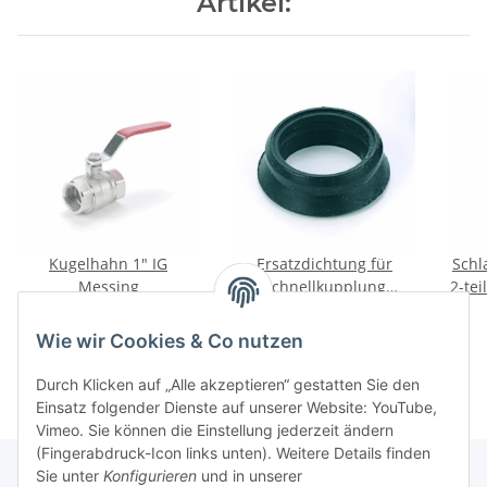
Artikel:
Kugelhahn 1" IG
Ersatzdichtung für
Schl
Messing
Schnellkupplung
2-tei
(paarweise)
5,95 €
*
1,00 €
*
Wie wir Cookies & Co nutzen
Durch Klicken auf „Alle akzeptieren“ gestatten Sie den
Einsatz folgender Dienste auf unserer Website: YouTube,
Vimeo. Sie können die Einstellung jederzeit ändern
(Fingerabdruck-Icon links unten). Weitere Details finden
Sie unter
Konfigurieren
und in unserer