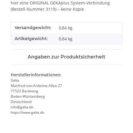
hier eine ORIGINAL GEKAplus System-Verbindung
(Bestell-Nummer 3119) – keine Kopie
Produkteigenschaft
Wert
Versandgewicht:
0,84 kg
Artikelgewicht:
0,84
kg
Angaben zur Produktsicherheit
Herstellerinformationen:
Geka
Manfred-von-Ardenne-Allee 27
71522 Backnang
Baden-Württemberg
Deutschland
info@geka.de
https://www.geka.de