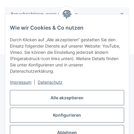
Benachrichtigen, wenn verfügbar
Wie wir Cookies & Co nutzen
Durch Klicken auf „Alle akzeptieren“ gestatten Sie den
Einsatz folgender Dienste auf unserer Website: YouTube,
Vimeo. Sie können die Einstellung jederzeit ändern
(Fingerabdruck-Icon links unten). Weitere Details finden
Sie unter
Konfigurieren
und in unserer
Datenschutzerklärung
.
Informationen
Impressum
|
Datenschutz
Gesetzliche Informationen
Alle akzeptieren
Konfigurieren
Vertrag widerrufen
* Alle Preise inkl. gesetzlicher USt., zzgl.
Versand
Ablehnen