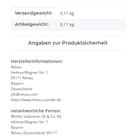
Produkteigenschaft
Wert
Versandgewicht:
0,11 kg
Artikelgewicht:
0,11
kg
Angaben zur Produktsicherheit
Herstellerinformationen:
Rehau
Helmut-Wagner-Str. 1
95111 Rehau
Bayern
Deutschland
pfs@rehau.com
https://www.rehau.com/de-de
verantwortliche Person:
REHAU Industries SE & Co. KG
Helmut-Wagner-Str. 1
Bayern
Rehau, Deutschland, 95111