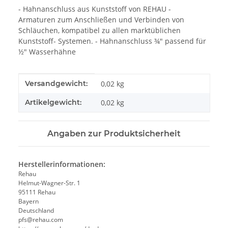
- Hahnanschluss aus Kunststoff von REHAU -
Armaturen zum Anschließen und Verbinden von
Schläuchen, kompatibel zu allen marktüblichen
Kunststoff- Systemen. - Hahnanschluss ¾" passend für
½" Wasserhähne
Produkteigenschaft
Wert
Versandgewicht:
0,02 kg
Artikelgewicht:
0,02
kg
Angaben zur Produktsicherheit
Herstellerinformationen:
Rehau
Helmut-Wagner-Str. 1
95111 Rehau
Bayern
Deutschland
pfs@rehau.com