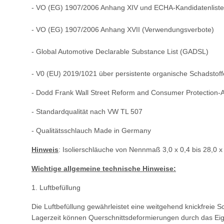
- VO (EG) 1907/2006 Anhang XIV und ECHA-Kandidatenlist
- VO (EG) 1907/2006 Anhang XVII (Verwendungsverbote)
- Global Automotive Declarable Substance List (GADSL)
- V0 (EU) 2019/1021 über persistente organische Schadstoff
- Dodd Frank Wall Street Reform and Consumer Protection-Act
- Standardqualität nach VW TL 507
- Qualitätsschlauch Made in Germany
Hinweis
: Isolierschläuche von Nennmaß 3,0 x 0,4 bis 28,0 x
Wichtige allgemeine technische Hinweise:
1. Luftbefüllung
Die Luftbefüllung gewährleistet eine weitgehend knickfreie
Lagerzeit können Querschnittsdeformierungen durch das Ei