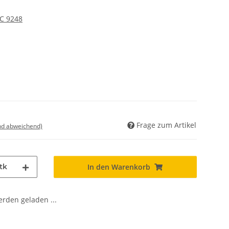
C 9248
Frage zum Artikel
nd abweichend)
tk
In den Warenkorb
den geladen ...