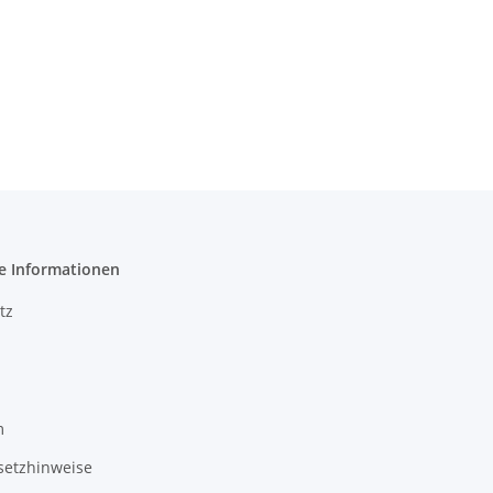
e Informationen
tz
m
setzhinweise