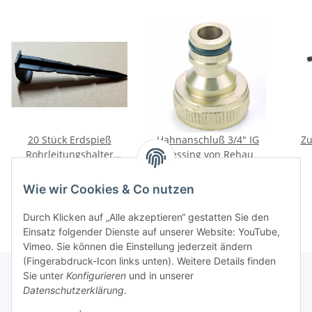
20 Stück Erdspieß
Hahnanschluß 3/4" IG
Zu
Rohrleitungshalter
Messing von Rehau
20mm 14cm Länge
4,95 €
*
3,95 €
*
Wie wir Cookies & Co nutzen
Durch Klicken auf „Alle akzeptieren“ gestatten Sie den
Einsatz folgender Dienste auf unserer Website: YouTube,
Vimeo. Sie können die Einstellung jederzeit ändern
(Fingerabdruck-Icon links unten). Weitere Details finden
Sie unter
Konfigurieren
und in unserer
Datenschutzerklärung
.
Informationen