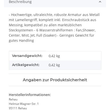
Beschreibung
- Hochwertige, ultraleichte, robuste Armatur aus Metall
mit Lamellengriff, komplett inkl. Einschraubstück aus
Messing, kompatibel zu allen marktüblichen
Stecksystemen - 6 Wasserstrahlformen : Fan,Shower,
Center, Mist, Jet, Full (Soaker) - Geringes Gewicht für
gutes Handling
Produkteigenschaft
Wert
Versandgewicht:
0,42 kg
Artikelgewicht:
0,42
kg
Angaben zur Produktsicherheit
Herstellerinformationen:
Rehau
Helmut-Wagner-Str. 1
95111 Rehau