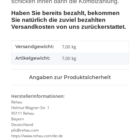
schicken Ihnen dann die Kombizahlung.
Haben Sie bereits bezahlt, bekommen
Sie natürlich die zuviel bezahlten
Versandkosten von uns zurückerstattet.
Produkteigenschaft
Wert
Versandgewicht:
7,00 kg
Artikelgewicht:
7,00
kg
Angaben zur Produktsicherheit
Herstellerinformationen:
Rehau
Helmut-Wagner-Str. 1
95111 Rehau
Bayern
Deutschland
pfs@rehau.com
https://www.rehau.com/de-de