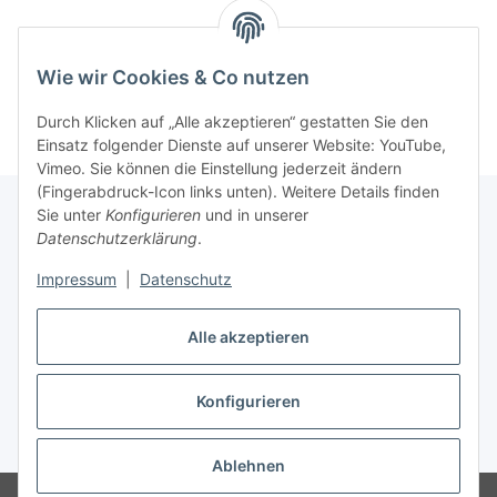
Wie wir Cookies & Co nutzen
Durch Klicken auf „Alle akzeptieren“ gestatten Sie den
Einsatz folgender Dienste auf unserer Website: YouTube,
Vimeo. Sie können die Einstellung jederzeit ändern
(Fingerabdruck-Icon links unten). Weitere Details finden
Sie unter
Konfigurieren
und in unserer
Datenschutzerklärung
.
Informationen
Impressum
|
Datenschutz
Gesetzliche Informationen
Alle akzeptieren
Konfigurieren
Vertrag widerrufen
* Alle Preise inkl. gesetzlicher USt., zzgl.
Versand
Ablehnen