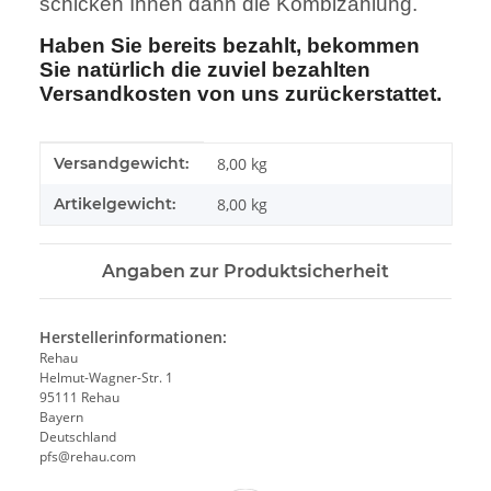
schicken Ihnen dann die Kombizahlung.
Haben Sie bereits bezahlt, bekommen
Sie natürlich die zuviel bezahlten
Versandkosten von uns zurückerstattet.
Produkteigenschaft
Wert
Versandgewicht:
8,00 kg
Artikelgewicht:
8,00
kg
Angaben zur Produktsicherheit
Herstellerinformationen:
Rehau
Helmut-Wagner-Str. 1
95111 Rehau
Bayern
Deutschland
pfs@rehau.com