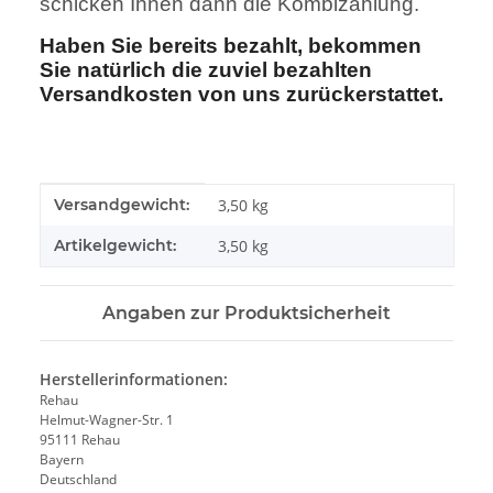
schicken Ihnen dann die Kombizahlung.
Haben Sie bereits bezahlt, bekommen
Sie natürlich die zuviel bezahlten
Versandkosten von uns zurückerstattet.
Produkteigenschaft
Wert
Versandgewicht:
3,50 kg
Artikelgewicht:
3,50
kg
Angaben zur Produktsicherheit
Herstellerinformationen:
Rehau
Helmut-Wagner-Str. 1
95111 Rehau
Bayern
Deutschland